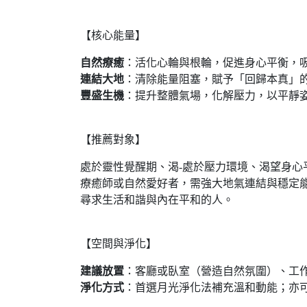
【核心能量】
自然療癒
：活化心輪與根輪，促進身心平衡，
連結大地
：清除能量阻塞，賦予「回歸本真」
豐盛生機
：提升整體氣場，化解壓力，以平靜
【推薦對象】
處於靈性覺醒期、渴-處於壓力環境、渴望身心
療癒師或自然愛好者，需強大地氣連結與穩定
尋求生活和諧與內在平和的人。
【空間與淨化】
建議放置
：客廳或臥室（營造自然氛圍）、工
淨化方式
：首選月光淨化法補充溫和動能；亦