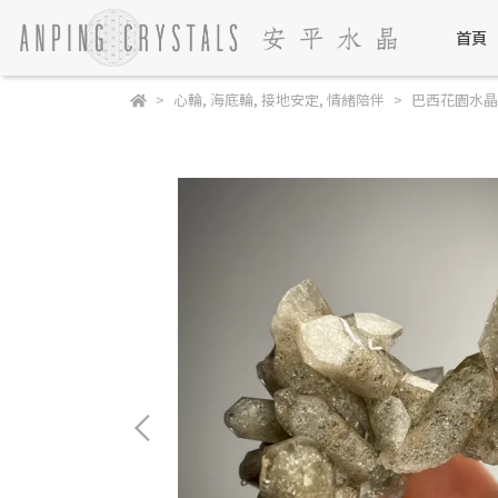
首頁
心輪
,
海底輪
,
接地安定
,
情緒陪伴
巴西花園水晶 Braz