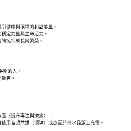
吸引健康與環境的和諧能量。
的穩定力量與生命活力。
姿態擁抱成長與繁榮。
平衡的人。
能量者。
作區（提升專注與療癒）。
可使用音頻共振（頌缽）或放置於白水晶簇上充電。