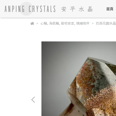
首頁
心輪
,
海底輪
,
接地安定
,
情緒陪伴
巴西花園水晶 Braz