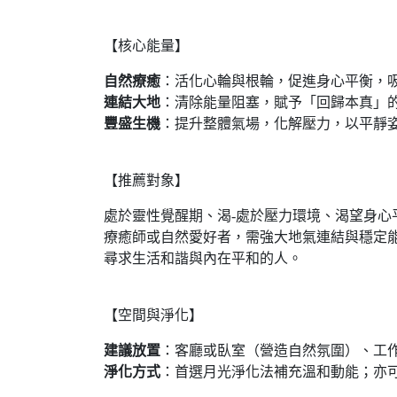
【核心能量】
自然療癒
：活化心輪與根輪，促進身心平衡，
連結大地
：清除能量阻塞，賦予「回歸本真」
豐盛生機
：提升整體氣場，化解壓力，以平靜
【推薦對象】
處於靈性覺醒期、渴-處於壓力環境、渴望身心
療癒師或自然愛好者，需強大地氣連結與穩定
尋求生活和諧與內在平和的人。
【空間與淨化】
建議放置
：客廳或臥室（營造自然氛圍）、工
淨化方式
：首選月光淨化法補充溫和動能；亦