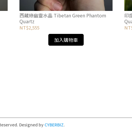
西藏綠幽靈水晶 Tibetan Green Phantom
印度
Quartz
Qua
NT$2,555
NT$
加入購物車
 Reserved.
Designed by
CYBERBIZ
.