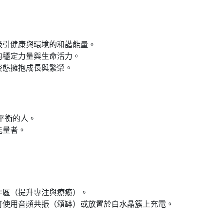
吸引健康與環境的和諧能量。
的穩定力量與生命活力。
姿態擁抱成長與繁榮。
平衡的人。
能量者。
作區（提升專注與療癒）。
可使用音頻共振（頌缽）或放置於白水晶簇上充電。