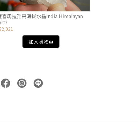
喜馬拉雅高海拔水晶India Himalayan
西藏水晶 Tibetan
rtz
2,031
NT$581
加入購物車