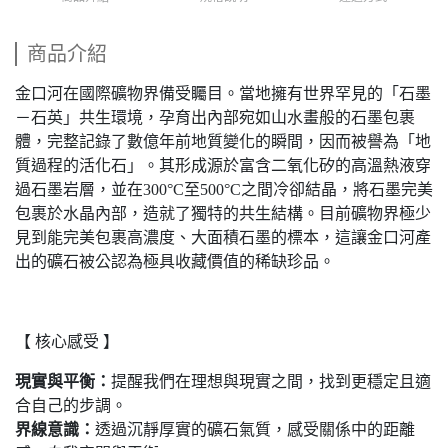
商品介紹
金口河在國際礦物界備受矚目。當地擁有世界罕見的「石墨
－石英」共生環境，孕育出內部宛如山水畫般的石墨包裹
體，完整記錄了數億年前地質變化的瞬間，因而被譽為「地
質過程的活化石」。其形成源於富含二氧化矽的高溫熱液穿
過石墨岩層，並在300°C至500°C之間冷卻結晶，將石墨完美
包裹於水晶內部，造就了獨特的共生結構。目前礦物界極少
見到能完美包裹高濃度、大面積石墨的標本，這讓金口河產
出的礦石被公認為極具收藏價值的稀缺珍品。
【 核心感受 】
現實與平衡：
提醒我們在理想與現實之間，找到更穩定且適
合自己的步調。
界線意識：
透過沉靜厚實的礦石氣質，感受關係中的距離