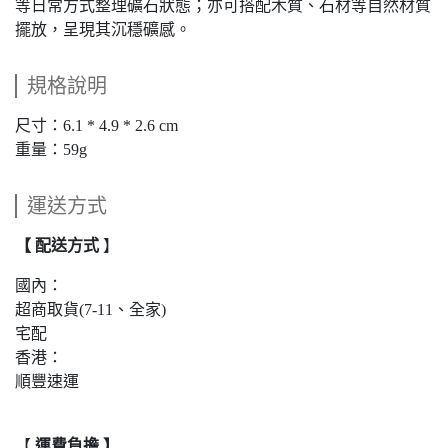
等日常方式整理礦石狀態；亦可搭配木質、石材等自然材質
擺放，呈現其沉穩礦感。
規格說明
尺寸：6.1 * 4.9 * 2.6 cm
重量：59g
運送方式
【 配送方式
】
國內：
超商取貨(7-11、全家)
宅配
香港：
順豐速運
【
運費負擔 】