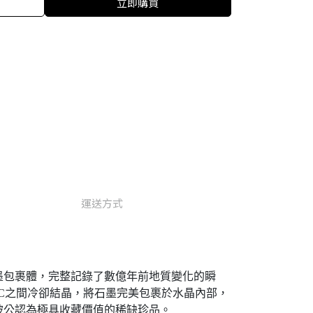
立即購買
運送方式
墨包裹體，完整記錄了數億年前地質變化的瞬
°C之間冷卻結晶，將石墨完美包裹於水晶內部，
被公認為極具收藏價值的稀缺珍品。