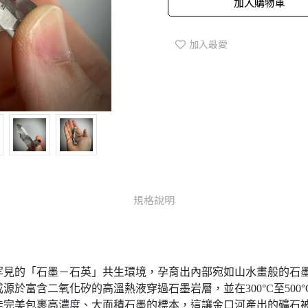
加入購物車
加入最愛
規格說明
罕見的「石墨－石英」共生環境，孕育出內部宛如山水畫般的石
於富含二氧化矽的高溫熱液穿過石墨岩層，並在300°C至500
能完美包裹高濃度、大面積石墨的標本，這讓金口河產出的礦石