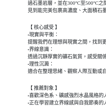
過石墨岩層，並在
300°C
至
500°C
之
見到能完美包裹高濃度、大面積石
【 核心感受 】
現實與平衡：
•
提醒我們在理想與現實之間，找到
界線意識：
•
透過沉靜厚實的礦石氣質，感受關
理性沉澱：
•
適合在整理思緒、觀察人際互動或
【 推薦對象 】
喜歡深色系、礦感強烈水晶風格的
•
正在學習建立界線感與自我節奏的
•