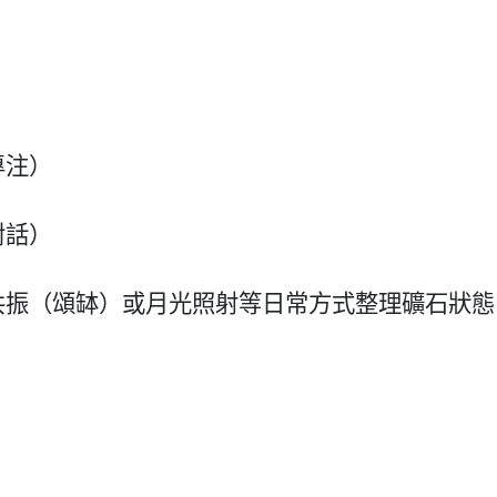
專注）
對話）
共振（頌缽）或月光照射等日常方式整理礦石狀態