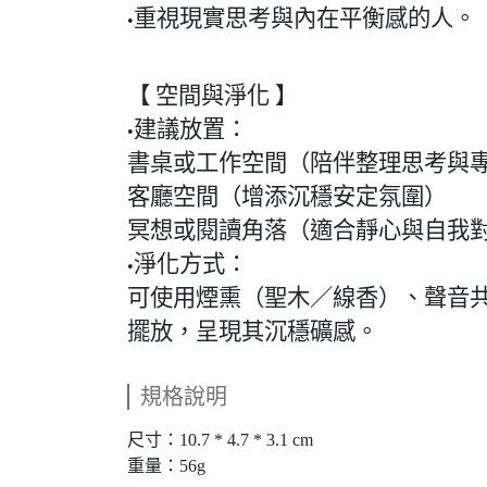
重視現實思考與內在平衡感的人。
•
【 空間與淨化 】
建議放置：
•
書桌或工作空間（陪伴整理思考與
客廳空間（增添沉穩安定氛圍）
冥想或閱讀角落（適合靜心與自我
淨化方式：
•
可使用煙熏（聖木／線香）、聲音
擺放，呈現其沉穩礦感。
規格說明
尺寸：10.7 * 4.7 * 3.1 cm
重量：56g