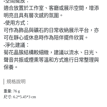
空間擺放：
•
適合放置於工作室、客廳或展示空間，增添
明亮且具有層次感的氛圍。
使用方式：
•
可作為飾品與礦石的日常收納展示平台，亦
可在靜心或休息時作為陪伴擺件欣賞。
淨化建議：
•
菊花晶簇結構較細緻，建議以流水、日光、
聲音共振或煙熏等溫和方式進行日常整理與
保養。
規格說明
重量: 76 g
尺寸: 6.2*5.45*3 cm